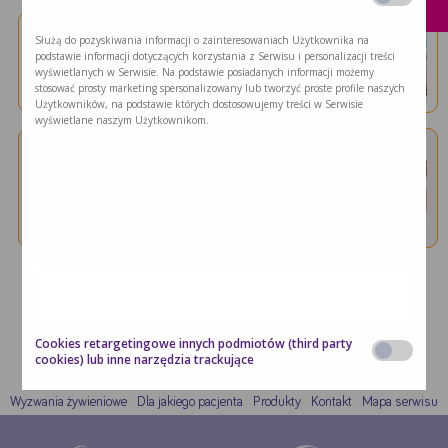
Wcześniak
Żywienie dojelitowe
Służą do pozyskiwania informacji o zainteresowaniach Użytkownika na
podstawie informacji dotyczących korzystania z Serwisu i personalizacji treści
Czy moje dziecko powinno …
wyświetlanych w Serwisie. Na podstawie posiadanych informacji możemy
stosować prosty marketing spersonalizowany lub tworzyć proste profile naszych
Żywienie dojelitowe może być konieczne w …
Użytkowników, na podstawie których dostosowujemy treści w Serwisie
wyświetlane naszym Użytkownikom.
Żywienie dojelitowe
Czym jest żywienie dojelitowe …
Żywienie dojelitowe przypomina w pewnym
sensie …
Cookies retargetingowe innych podmiotów (third party
cookies) lub inne narzędzia trackujące
Zgadzam się na cookies wszystkich partnerów wymienionych poniżej.
Wyzwania żywieniowe
Dla jakiego pacjenta
Produkty
Kontakt
Mapa serwisu
Poniżej możesz też wyrazić zgodę tylko na wybrane podmioty.
Mogą
zostać użyte przez naszych partnerów reklamowych poprzez naszą witrynę w
celu stworzenia profilu zainteresowań użytkownika i wyświetlania mu