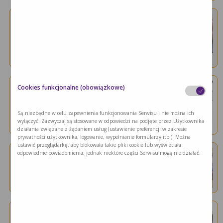
Żywienie dojelitowe
Prawdziwe historie innych rodziców
Rodzice opowiadają o doświadczeniach
dotyczących żywienia …
Cookies funkcjonalne (obowiązkowe)
Żywienie dojelitowe
Wsparcie finansowe rodzin z …
Są niezbędne w celu zapewnienia funkcjonowania Serwisu i nie można ich
Przy spełnieniu odpowiednich kryteriów
wyłączyć. Zazwyczaj są stosowane w odpowiedzi na podjęte przez Użytkownika
żywienie dojelitowe …
działania związane z żądaniem usług (ustawienie preferencji w zakresie
prywatności użytkownika, logowanie, wypełnianie formularzy itp.). Można
ustawić przeglądarkę, aby blokowała takie pliki cookie lub wyświetlała
odpowiednie powiadomienia, jednak niektóre części Serwisu mogą nie działać.
Żywienie dojelitowe
Rodzaje diet przy żywieniu …
Zobacz sprzęt niezbędny do karmienia przez …
Żywienie dojelitowe