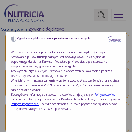
Żywienie dojelitowe
Strona główna
Zgoda na pliki cookie i przetwarzanie danych
Żywienie dojelitowe
Historie rodziców o życiu …
W Serwisie stosujemy pliki cookie i inne podobne narzędzia śledzące.
Stosowanie plików funkcjonalnych jest obowiązkowe i niezbędne do
Jak zmienia się życie rodziny po …
poprawnego działania Serwisu. Pozostałe pliki cookies będą stosowane
wyłącznie wówczas, gdy wyrazisz na nie zgodę.
Aby wyrazić zgodę, aktywuj stosowanie wybranych plików cookie poprzez
przesunięcie suwaka do pozycji aktywnej.
Żywienie dojelitowe
W każdej chwili możesz zmienić wyrażone zgody. W stopce Serwisu znajdziesz
Żywienie dojelitowe w domu …
"Ustawienia prywatności" / "Ustawienia cookies", które ponownie otworzą
niniejsze okno wyboru.
Często rozmawiam z rodzicami, którym lekarz …
Szczegółowe informacje o stosowaniu cookies znajdują się w
Polityce cookies
.
Informacje dotyczące przetwarzania Państwa danych osobowych znajdują się w
Polityce prywatności
. Polityka cookies oraz Polityka prywatności są dodatkowo
dostępne w każdym czasie w stopce Serwisu.
Żywienie dojelitowe
Czym jest poradnia żywieniowa …
-2819