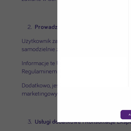
Prowadzenie Konta
Użytkownik zalogowany może korzystać z Us
samodzielnie zapisywać dodatkowe dane o
Informacje te będą przetwarzane na Koncie
Regulaminem Kont (art. 6 ust.1 it. b RODO).
Dodatkowo, jeśli Użytkownik wyraził odrę
marketingowych, zgodnie z Ogólną polityką
A
Usługi dodatkowe i Konsultacje Eksp