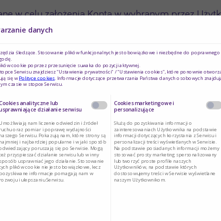
e w celu założenia Konta w wybranym przez Użytkow
 Ich zakres każdorazowo określa formularz rejestra
warzanie danych
łożenia Konta niezbędne jest podanie co najmniej im
rzędzia śledzące. Stosowanie plików funkcjonalnych jest obowiązkowe i niezbędne do poprawnego d
godę.
ików cookie poprzez przesunięcie suwaka do pozycji aktywnej.
topce Serwisu znajdziesz "Ustawienia prywatności" / "Ustawienia cookies", które ponownie otworz
podania danych potwierdzających posiadane kwalifi
ją się w
Polityce cookies
. Informacje dotyczące przetwarzania Państwa danych osobowych znajduj
ym czasie w stopce Serwisu.
Cookies analityczne lub
Cookies marketingowe i
usprawniające działanie serwisu
personalizujące
ta są przetwarzane zgodnie z Regulaminem Usług d
Umożliwiają nam liczenie odwiedzin i źródeł
Służą do pozyskiwania informacji o
 b RODO i będą przetwarzane do czasu zamknięcia Konta
ruchu oraz pomiar i poprawę wydajności
zainteresowaniach Użytkownika na podstawie
naszego Serwisu. Pokazują nam, które strony są
informacji dotyczących korzystania z Serwisu i
najmniej i najbardziej popularne i w jaki sposób
personalizacji treści wyświetlanych w Serwisie.
dpowiednim regulaminem.
odwiedzający poruszają się po Serwisie. Mogą
Na podstawie posiadanych informacji możemy
też przyspieszać działanie serwisu lub w inny
stosować prosty marketing spersonalizowany
sposób usprawniać jego działanie. Stosowanie
lub tworzyć proste profile naszych
 pytani o wyrażenie zgody na przetwarzanie ich da
tych plików cookie nie jest obowiązkowe, lecz
Użytkowników, na podstawie których
pozyskiwane informacje pomagają nam w
dostosowujemy treści w Serwisie wyświetlane
rozwoju i ulepszaniu Serwisu.
naszym Użytkownikom.
 wymagane i nie ma wpływu na możliwość rejestracji 
etingowej w celu skorzystania z danej usługi jest w