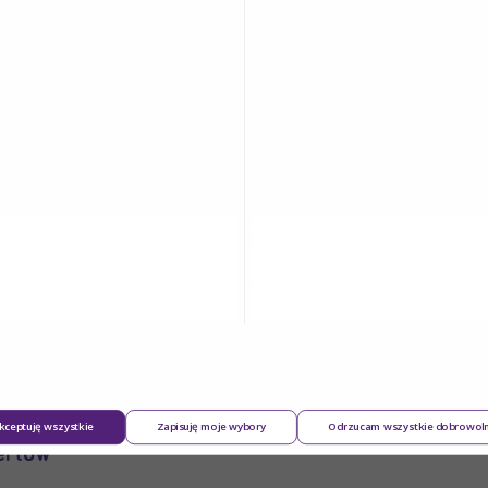
ług dodatkowych, które wiążą się z przetwarzaniem
sobowe na swoim Koncie.
 Użytkownika w związku z realizacją Usług dodatkow
bną, dobrowolną zgodę, jego dane osobowe zawarte n
 prywatności.
kceptuję wszystkie
Zapisuję moje wybory
Odrzucam wszystkie dobrowol
ertów