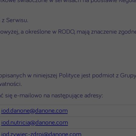
atkowe świadczone w serwisach na podstawie Regul
 z Serwisu.
e powyżej, a określone w RODO, mają znaczenie zgod
sanych w niniejszej Polityce jest podmiot z Grupy
watności.
 się e-mailowo na następujące adresy:
iod.danone@danone.com
iod.nutricia@danone.com
iod.zywiec-zdroj@danone.com