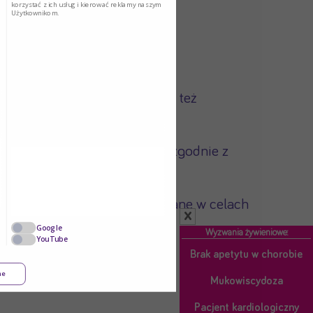
korzystać z ich usług i kierować reklamy naszym
Użytkownikom.
 jego danych osobowych, jak też
ych i zapisywane na Koncie, zgodnie z
a Koncie mogą być przetwarzane w celach
x
Google
Wyzwania żywieniowe:
YouTube
Brak apetytu w chorobie
ne
Mukowiscydoza
Pacjent kardiologiczny