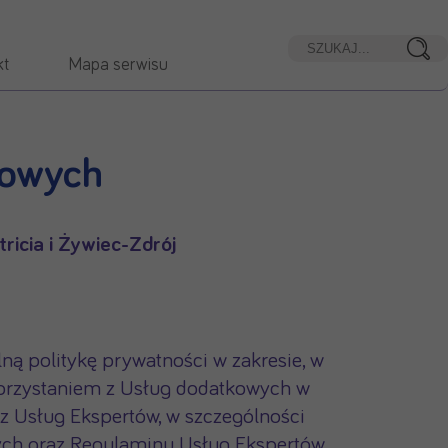
kt
Mapa serwisu
kowych
icia i Żywiec-Zdrój
ną politykę prywatności w zakresie, w
korzystaniem z Usług dodatkowych w
az Usług Ekspertów, w szczególności
ych oraz Regulaminu Usług Ekspertów.