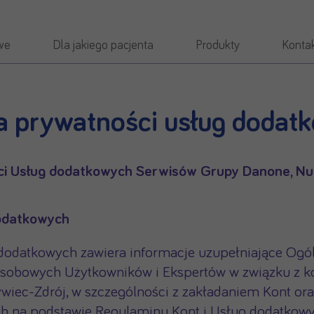
we
Dla jakiego pacjenta
Produkty
Konta
ka prywatności usług dodat
ci Usług dodatkowych Serwisów Grupy Danone, Nutr
dodatkowych
 dodatkowych zawiera informacje uzupełniające Ogól
osobowych Użytkowników i Ekspertów w związku z 
ywiec-Zdrój, w szczególności z zakładaniem Kont or
ych na podstawie Regulaminu Kont i Usług dodatkow