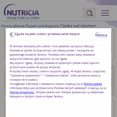
Opieka nad dzieckiem
Strona główna
Pacjent onkologiczny
Zgoda na pliki cookie i przetwarzanie danych
Opieka nad dzieckiem
Pacjent onkologiczny
Pyszne śniadania, obiady i …
W Serwisie stosujemy pliki cookie i inne podobne narzędzia śledzące.
Stosowanie plików funkcjonalnych jest obowiązkowe i niezbędne do
Niniejsza książeczka z przepisami przeznaczona
poprawnego działania Serwisu. Pozostałe pliki cookies będą stosowane
jest …
wyłącznie wówczas, gdy wyrazisz na nie zgodę.
Aby wyrazić zgodę, aktywuj stosowanie wybranych plików cookie poprzez
przesunięcie suwaka do pozycji aktywnej.
W każdej chwili możesz zmienić wyrażone zgody. W stopce Serwisu znajdziesz
Opieka nad dzieckiem
Pacjent onkologiczny
"Ustawienia prywatności" / "Ustawienia cookies", które ponownie otworzą
Wady serca u dzieci
niniejsze okno wyboru.
Szczegółowe informacje o stosowaniu cookies znajdują się w
Polityce cookies
.
Wady wrodzone serca stanowią najliczniejszą
Informacje dotyczące przetwarzania Państwa danych osobowych znajdują się w
grupę …
Polityce prywatności
. Polityka cookies oraz Polityka prywatności są dodatkowo
dostępne w każdym czasie w stopce Serwisu.
Opieka nad dzieckiem
Pacjent onkologiczny
Wsparcie psychologiczne dziecka z …