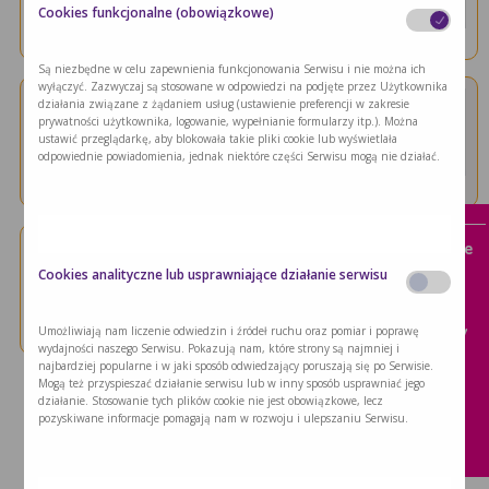
Cookies funkcjonalne (obowiązkowe)
Diagnoza choroby nowotworowej u dziecka jest
…
Są niezbędne w celu zapewnienia funkcjonowania Serwisu i nie można ich
wyłączyć. Zazwyczaj są stosowane w odpowiedzi na podjęte przez Użytkownika
działania związane z żądaniem usług (ustawienie preferencji w zakresie
Opieka nad dzieckiem
Pacjent onkologiczny
prywatności użytkownika, logowanie, wypełnianie formularzy itp.). Można
Białaczka u dzieci – …
ustawić przeglądarkę, aby blokowała takie pliki cookie lub wyświetlała
odpowiednie powiadomienia, jednak niektóre części Serwisu mogą nie działać.
Białaczki stanowią około 26% wszystkich
x
nowotworów …
Wyzwania żywieniowe:
Brak apetytu w chorobie
Opieka nad dzieckiem
Pacjent onkologiczny
Cookies analityczne lub usprawniające działanie serwisu
Jak zadbać o kondycję …
Mukowiscydoza
Nowotwór dziecka jest trudnym
Pacjent kardiologiczny
Umożliwiają nam liczenie odwiedzin i źródeł ruchu oraz pomiar i poprawę
doświadczeniem – …
wydajności naszego Serwisu. Pokazują nam, które strony są najmniej i
najbardziej popularne i w jaki sposób odwiedzający poruszają się po Serwisie.
Pacjent onkologiczny
Mogą też przyspieszać działanie serwisu lub w inny sposób usprawniać jego
działanie. Stosowanie tych plików cookie nie jest obowiązkowe, lecz
Porażenie mózgowe
pozyskiwane informacje pomagają nam w rozwoju i ulepszaniu Serwisu.
Wcześniak