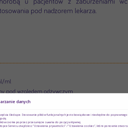
horobą u pacjentów z zaburzeniami wchł
tosowania pod nadzorem lekarza.
al/ml
tny pod względem odżywczym
okim stopniu hydrolizy
warzanie danych
ml)
rzędzia śledzące. Stosowanie plików funkcjonalnych jest obowiązkowe i niezbędne do poprawnego d
godę.
ików cookie poprzez przesunięcie suwaka do pozycji aktywnej.
topce Serwisu znajdziesz "Ustawienia prywatności" / "Ustawienia cookies", które ponownie otworz