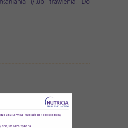
aniania i/lub trawienia. Do
ziałania Serwisu. Pozostałe pliki cookies będą
ą niniejsze okno wyboru.