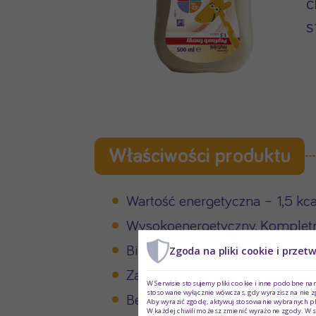
c
s
Właściwości produktu
Wartość energetyczna – 1,5 kc
Wysokoenergetyczny, Komple
Białko na bazie serwatki o wys
Zgoda na pliki cookie i przet
Zawiera błonnik (< 0,50 g/100 
W Serwisie stosujemy pliki cookie i inne podobne na
stosowane wyłącznie wówczas, gdy wyrazisz na nie z
Bezglutenowy
Aby wyrazić zgodę, aktywuj stosowanie wybranych pl
W każdej chwili możesz zmienić wyrażone zgody. W s