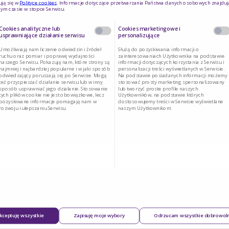
ją się w
Polityce cookies
. Informacje dotyczące przetwarzania Państwa danych osobowych znajduj
ym czasie w stopce Serwisu.
Cookies analityczne lub
Cookies marketingowe i
usprawniające działanie serwisu
personalizujące
Umożliwiają nam liczenie odwiedzin i źródeł
Służą do pozyskiwania informacji o
ruchu oraz pomiar i poprawę wydajności
zainteresowaniach Użytkownika na podstawie
naszego Serwisu. Pokazują nam, które strony są
informacji dotyczących korzystania z Serwisu i
najmniej i najbardziej popularne i w jaki sposób
personalizacji treści wyświetlanych w Serwisie.
niedożywieniu związanym z chorobą u pacjentów
odwiedzający poruszają się po Serwisie. Mogą
Na podstawie posiadanych informacji możemy
też przyspieszać działanie serwisu lub w inny
stosować prosty marketing spersonalizowany
wyżej 1. roku życia.
sposób usprawniać jego działanie. Stosowanie
lub tworzyć proste profile naszych
tych plików cookie nie jest obowiązkowe, lecz
Użytkowników, na podstawie których
pozyskiwane informacje pomagają nam w
dostosowujemy treści w Serwisie wyświetlane
rozwoju i ulepszaniu Serwisu.
naszym Użytkownikom.
ować u pacjentów z galaktozemią.
cych diety bezresztkowej.
kceptuję wszystkie
Zapisuję moje wybory
Odrzucam wszystkie dobrowol