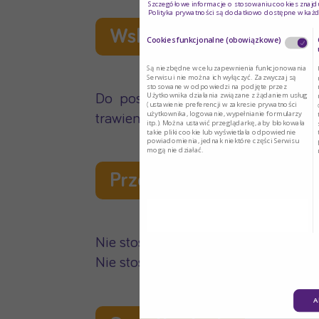
Szczegółowe informacje o stosowaniu cookies znajdu
Polityka prywatności są dodatkowo dostępne w każd
Wskazania
Cookies funkcjonalne (obowiązkowe)
Są niezbędne w celu zapewnienia funkcjonowania
Serwisu i nie można ich wyłączyć. Zazwyczaj są
stosowane w odpowiedzi na podjęte przez
Użytkownika działania związane z żądaniem usług
Do postępowania dietetycznego w 
(ustawienie preferencji w zakresie prywatności
użytkownika, logowanie, wypełnianie formularzy
trawienia. Przeznaczony dla dzieci po
itp.). Można ustawić przeglądarkę, aby blokowała
takie pliki cookie lub wyświetlała odpowiednie
powiadomienia, jednak niektóre części Serwisu
mogą nie działać.
Przeciwwskazania
Nie stosować u niemowląt. Nie stos
Nie stosować u pacjentów wymagają
A