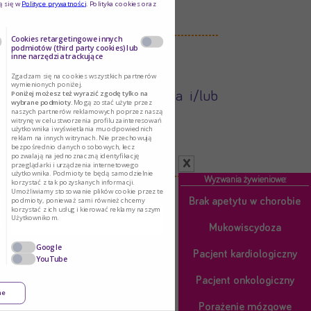
ą się w
Polityce prywatności
. Polityka cookies oraz
Cookies retargetingowe innych
podmiotów (third party cookies) lub
inne narzędzia trackujące
Zgadzam się na cookies wszystkich partnerów
wymienionych poniżej.
Poniżej możesz też wyrazić zgodę tylko na
 z zaburzeniami wchłaniania i/lub
wybrane podmioty.
Mogą zostać użyte przez
naszych partnerów reklamowych poprzez naszą
witrynę w celu stworzenia profilu zainteresowań
użytkownika i wyświetlania mu odpowiednich
reklam na innych witrynach. Nie przechowują
bezpośrednio danych osobowych, lecz
pozwalają na jednoznaczną identyfikację
x
przeglądarki i urządzenia internetowego
użytkownika. Podmioty te będą samodzielnie
Wyzwania żywieniowe:
korzystać z tak pozyskanych informacji.
Umożliwiamy stosowanie plików cookie przez te
podmioty, ponieważ sami również chcemy
Brak apetytu w chorobie
korzystać z ich usług i kierować reklamy naszym
Użytkownikom.
Mukowiscydoza
Google
Pacjent kardiologiczny
YouTube
Pacjent onkologiczny
ne
Porażenie mózgowe