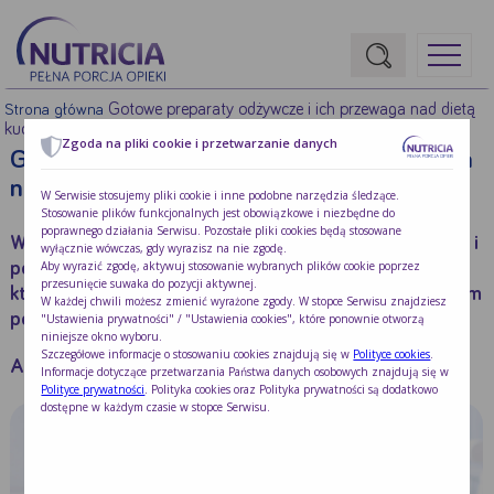
Gotowe preparaty odżywcze i ich przewaga nad dietą
Strona główna
kuchenną
Zgoda na pliki cookie i przetwarzanie danych
Gotowe preparaty odżywcze i ich przewaga
nad dietą kuchenną
W Serwisie stosujemy pliki cookie i inne podobne narzędzia śledzące.
Stosowanie plików funkcjonalnych jest obowiązkowe i niezbędne do
poprawnego działania Serwisu. Pozostałe pliki cookies będą stosowane
Wprowadzenie żywienia dojelitowego ułatwia karmienie i
wyłącznie wówczas, gdy wyrazisz na nie zgodę.
Aby wyrazić zgodę, aktywuj stosowanie wybranych plików cookie poprzez
pozytywnie wpływa na stan odżywienia dziecka, u
przesunięcie suwaka do pozycji aktywnej.
którego występują problemy z doustnym przyjmowaniem
W każdej chwili możesz zmienić wyrażone zgody. W stopce Serwisu znajdziesz
pożywienia prowadzące do niedożywienia.
"Ustawienia prywatności" / "Ustawienia cookies", które ponownie otworzą
niniejsze okno wyboru.
Szczegółowe informacje o stosowaniu cookies znajdują się w
Polityce cookies
.
Autor:
Nutricia
Informacje dotyczące przetwarzania Państwa danych osobowych znajdują się w
Polityce prywatności
. Polityka cookies oraz Polityka prywatności są dodatkowo
dostępne w każdym czasie w stopce Serwisu.