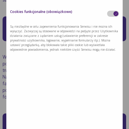
szczególnie dbać o higienę posiłku.
Cookies funkcjonalne (obowiązkowe)
Podawanie leków przy żywieni
Są niezbędne w celu zapewnienia funkcjonowania Serwisu i nie można ich
wyłączyć. Zazwyczaj są stosowane w odpowiedzi na podjęte przez Użytkownika
dojelitowym
działania związane z żądaniem usług (ustawienie preferencji w zakresie
prywatności użytkownika, logowanie, wypełnianie formularzy itp.). Można
ustawić przeglądarkę, aby blokowała takie pliki cookie lub wyświetlała
odpowiednie powiadomienia, jednak niektóre części Serwisu mogą nie działać.
W wielu przypadkach karmienie przez zgłębnik pozwala na
podawanie leków. Takie rozwiązanie eliminuje kwestię
trudności z połykaniem lub niechęci do smaku lekarstwa.
Najpierw należy jednak skonsultować się z lekarzem lub
farmaceutą i upewnić się, kiedy i w jakiej formie najlepiej
podawać lekarstwo: po posiłku czy na pusty żołądek, w
formie płynu, tabletki czy kapsułki.
Podawanie płynów przez