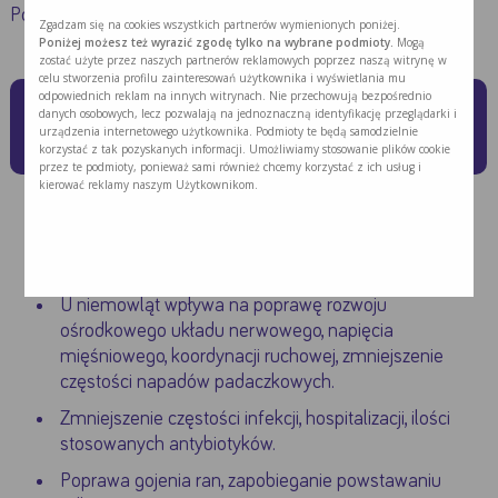
Pomaga poprawić stan odżywienia.
Zgadzam się na cookies wszystkich partnerów wymienionych poniżej.
Poniżej możesz też wyrazić zgodę tylko na wybrane podmioty.
Mogą
zostać użyte przez naszych partnerów reklamowych poprzez naszą witrynę w
celu stworzenia profilu zainteresowań użytkownika i wyświetlania mu
odpowiednich reklam na innych witrynach. Nie przechowują bezpośrednio
Korzyści płynące ze wsparcia
danych osobowych, lecz pozwalają na jednoznaczną identyfikację przeglądarki i
urządzenia internetowego użytkownika. Podmioty te będą samodzielnie
żywieniowego:
korzystać z tak pozyskanych informacji. Umożliwiamy stosowanie plików cookie
przez te podmioty, ponieważ sami również chcemy korzystać z ich usług i
kierować reklamy naszym Użytkownikom.
Przyrost masy ciała.
Zwiększenie gęstości mineralnej kości.
U niemowląt wpływa na poprawę rozwoju
ośrodkowego układu nerwowego, napięcia
mięśniowego, koordynacji ruchowej, zmniejszenie
częstości napadów padaczkowych.
Zmniejszenie częstości infekcji, hospitalizacji, ilości
stosowanych antybiotyków.
Poprawa gojenia ran, zapobieganie powstawaniu