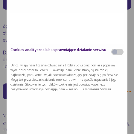
zgłębnik
Zgłębnika można używać także do uzupełniania niedoboru
płynów u dziecka. W ten sposób można zapobiegać
ewentualnemu odwodnieniu organizmu dziecka.
Cookies analityczne lub usprawniające działanie serwisu
Dzięki wprowadzeniu żywienia dojelitowego dostarczamy
dziecku wszystkich składników odżywczych w niezbędnych
Umożliwiają nam liczenie odwiedzin i źródeł ruchu oraz pomiar i poprawę
ilościach.
wydajności naszego Serwisu. Pokazują nam, które strony są najmniej i
najbardziej popularne i w jaki sposób odwiedzający poruszają się po Serwisie.
Mogą też przyspieszać działanie serwisu lub w inny sposób usprawniać jego
działanie. Stosowanie tych plików cookie nie jest obowiązkowe, lecz
Domowe jedzenie a zgłębnik
pozyskiwane informacje pomagają nam w rozwoju i ulepszaniu Serwisu.
Niektórzy rodzice podają dzieciom przez zgłębnik także
zmiksowane domowe jedzenie. Jeżeli chcesz stosować taką
metodę, skontaktuj się najpierw z lekarzem lub dietetykiem.