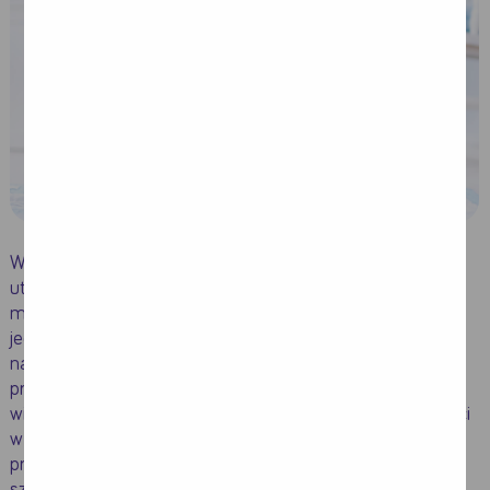
W przypadku jedzenia przygotowywanego w domu
utrzymanie równowagi między wartością odżywczą, a
możliwością tolerancji objętościowej przez dziecko takiego
jedzenia jest bardzo trudne. Do zmiksowanego pożywienia
należy dodać dużą ilość wody, aby zapewnić płynne
przechodzenie przez zgłębnik. Prowadzi to niestety do
wielokrotnego zwiększenia objętości pokarmu i do trudności
w jego podawaniu w dostatecznej ilości. Ponadto w
przypadku jedzenia przygotowanego w domu należy