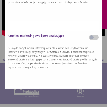
pozyskiwane informacje pomagają nam w rozwoju i ulepszaniu Serwisu.
Pacjent onkologiczny
Porażenie mózgowe
Wcześniak
Cookies marketingowe i personalizujące
Służą do pozyskiwania informacji o zainteresowaniach Użytkownika na
podstawie informacji dotyczących korzystania z Serwisu i personalizacji treści
wyświetlanych w Serwisie. Na podstawie posiadanych informacji możemy
stosować prosty marketing spersonalizowany lub tworzyć proste profile naszych
Wyzwania żywieniowe
Dla jakiego pacjenta
Produkty
Kontakt
Mapa serwisu
Użytkowników, na podstawie których dostosowujemy treści w Serwisie
wyświetlane naszym Użytkownikom.
Cookies retargetingowe innych podmiotów (third party
cookies) lub inne narzędzia trackujące