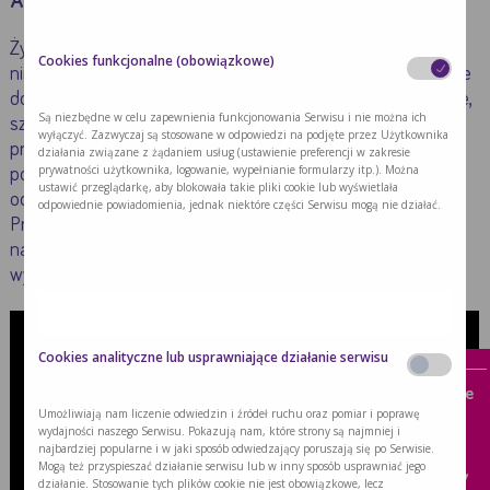
Autor:
Redakcja Pełnej Porcji Opieki
Żywienie dojelitowe u dzieci obrosło wieloma mitami. W
Cookies funkcjonalne (obowiązkowe)
niniejszym materiale chcemy Państwu pokazać, że żywienie
dojelitowe dzieci Z MPD w warunkach domowych jest łatwe,
Są niezbędne w celu zapewnienia funkcjonowania Serwisu i nie można ich
szybkie, bezpieczne i efektywne. Żywieniowe dojelitowe
wyłączyć. Zazwyczaj są stosowane w odpowiedzi na podjęte przez Użytkownika
preparaty, podawane przez PEG, zapewniają codzienną
działania związane z żądaniem usług (ustawienie preferencji w zakresie
prywatności użytkownika, logowanie, wypełnianie formularzy itp.). Można
podaż wszystkich niezbędnych składników i wartości
ustawić przeglądarkę, aby blokowała takie pliki cookie lub wyświetlała
odżywczych, co ma odzwierciedlenie w kondycji dziecka.
odpowiednie powiadomienia, jednak niektóre części Serwisu mogą nie działać.
Prawidłowo odżywione dziecko rzadziej choruje, może jak
najefektywniej korzystać z zajęć rehabilitacyjnych i w pełni
wykorzystać swój potencjał wzrastania i rozwoju.
x
Cookies analityczne lub usprawniające działanie serwisu
Wyzwania żywieniowe:
Brak apetytu w chorobie
Umożliwiają nam liczenie odwiedzin i źródeł ruchu oraz pomiar i poprawę
wydajności naszego Serwisu. Pokazują nam, które strony są najmniej i
Mukowiscydoza
najbardziej popularne i w jaki sposób odwiedzający poruszają się po Serwisie.
Mogą też przyspieszać działanie serwisu lub w inny sposób usprawniać jego
Pacjent kardiologiczny
działanie. Stosowanie tych plików cookie nie jest obowiązkowe, lecz