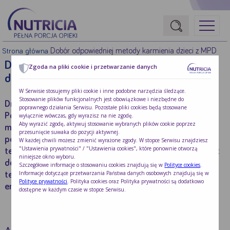
Dobór odpowiedniej metody karmienia dzieci z MPD
Strona główna
Dobór odpowiedniej metody karmienia
Zgoda na pliki cookie i przetwarzanie danych
dzieci z MPD
W Serwisie stosujemy pliki cookie i inne podobne narzędzia śledzące.
Stosowanie plików funkcjonalnych jest obowiązkowe i niezbędne do
Drodzy Rodzice i Opiekunowie dzieci z Mózgowym
poprawnego działania Serwisu. Pozostałe pliki cookies będą stosowane
Porażeniem Dziecięcym, wiemy z iloma wyzwaniami
wyłącznie wówczas, gdy wyrazisz na nie zgodę.
Aby wyrazić zgodę, aktywuj stosowanie wybranych plików cookie poprzez
mierzycie się codziennie, chcąc zapewnić waszym
przesunięcie suwaka do pozycji aktywnej.
pociechom jak największy komfort i możliwości
W każdej chwili możesz zmienić wyrażone zgody. W stopce Serwisu znajdziesz
"Ustawienia prywatności" / "Ustawienia cookies", które ponownie otworzą
terapeutyczne. Jednym z najczęstszych problemów jest
niniejsze okno wyboru.
dobór odpowiedniej metody karmienia. Rozwiązaniem
Szczegółowe informacje o stosowaniu cookies znajdują się w
Polityce cookies
.
Informacje dotyczące przetwarzania Państwa danych osobowych znajdują się w
tego problemu może być PEG – przezskórna
Polityce prywatności
. Polityka cookies oraz Polityka prywatności są dodatkowo
endoskopowa gastrostomia.
dostępne w każdym czasie w stopce Serwisu.