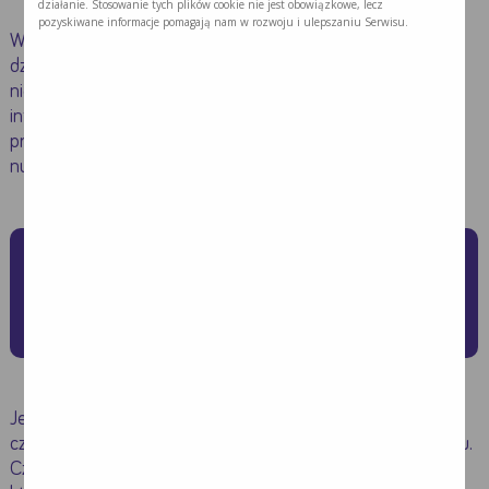
działanie. Stosowanie tych plików cookie nie jest obowiązkowe, lecz
pozyskiwane informacje pomagają nam w rozwoju i ulepszaniu Serwisu.
W przypadku nasilonych i długotrwale utrzymujących się
działań niepożądanych istnieje duże ryzyko rozwoju
niedożywienia, co może wymagać podjęcia odpowiedniej
interwencji żywieniowej. Pomocne może być również
przestrzeganie diety dzięki, której możliwe jest ograniczenie
nudności, wymiotów, a tym samym zwiększenie apetytu.
Jakich zaleceń dietetycznych
należy przestrzegać u
pacjentów z utratą apetytu?
Jednym ze zgłaszanych objawów jest utrata apetytu, której
często towarzyszą zaburzenia odczuwania smaku i zapachu.
Często pacjenci skarżą się również na dolegliwości bólowe,