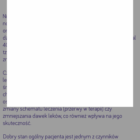
Niedożywienie może stanowić jeden z objawów choroby
nowotworowej lub pojawić się jako powikłanie leczenia
onkologicznego. Problem ten dotyczy od 8 do nawet 32%
dzieci z nowo rozpoznaną chorobą nowotworową, a u niemal
40% w późniejszym etapie rozwoju choroby rozpoznaje się
tzw. zespół wyniszczenia organizmu (tzw. kacheksję), co
znacznie pogarsza rokowanie.
Często niedożywienie komplikuje przebieg choroby i jej
leczenia. Nieprawidłowy stan odżywienia zwiększa
śmiertelność oraz przyczynia się do gorszego tolerowania
chemioterapii. Niedożywienie prowadzi do znacznego
osłabienia organizmu, co może być główną przyczyną
zmiany schematu leczenia (przerwy w terapii) czy
zmniejszania dawek leków, co również wpływa na jego
skuteczność.
Dobry stan ogólny pacjenta jest jednym z czynników