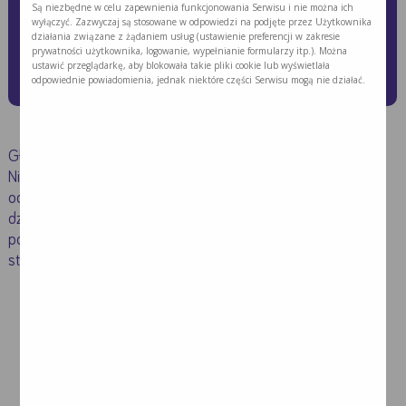
Są niezbędne w celu zapewnienia funkcjonowania Serwisu i nie można ich
mogą wystąpić w trakcie
wyłączyć. Zazwyczaj są stosowane w odpowiedzi na podjęte przez Użytkownika
działania związane z żądaniem usług (ustawienie preferencji w zakresie
chemioterapii? Czy można je
prywatności użytkownika, logowanie, wypełnianie formularzy itp.). Można
ustawić przeglądarkę, aby blokowała takie pliki cookie lub wyświetlała
ograniczyć?
odpowiednie powiadomienia, jednak niektóre części Serwisu mogą nie działać.
Głównym celem chemioterapii jest zwalczenie nowotworu.
Niestety leki cytotoksyczne nie działają selektywnie i
oddziałują na wszystkie, również zdrowe, intensywnie
dzielące się komórki np.: szpiku kostnego czy przewodu
pokarmowego. W związku z tym w trakcie chemioterapii
stwierdza się następujące działania niepożądane:
utrata włosów,
spadek produkcji komórek krwi (tzw.
mielosupresja),
nudności i wymioty,