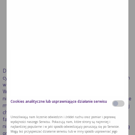
utratę apetytu,
stany zapalne błony śluzowej i owrzodzenia jamy
ustnej,
biegunki lub zaparcia,
inne (upośledzenie pracy serca, płuc, wysypki,
osłabienie).
Dlatego też, żeby ograniczyć niekorzystny wpływ leków
cytotoksycznych na organizm, są one podawane pacjentom
według danego schematu, w ustalonych odstępach czasu.
Warto również podkreślić, że mimo licznych działań
niepożądanych występujących podczas terapii, stanowią one
Cookies analityczne lub usprawniające działanie serwisu
mniejsze zagrożenie dla zdrowia człowieka niż dalszy rozwój
choroby nowotworowej. Aktualnie istnieje wiele możliwości
Umożliwiają nam liczenie odwiedzin i źródeł ruchu oraz pomiar i poprawę
farmakologicznych, które mogą ograniczać działania
wydajności naszego Serwisu. Pokazują nam, które strony są najmniej i
niepożądane leczenia onkologicznego, jednak nie zawsze są
najbardziej popularne i w jaki sposób odwiedzający poruszają się po Serwisie.
Mogą też przyspieszać działanie serwisu lub w inny sposób usprawniać jego
one w pełni skuteczne.