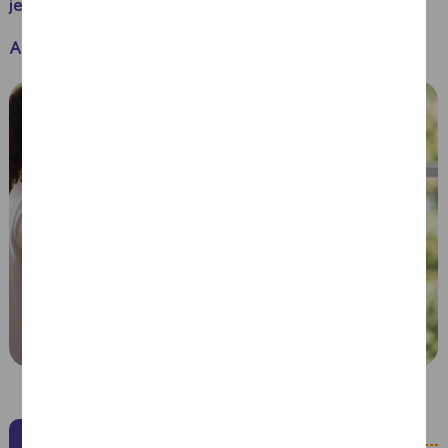
jest istotnym elementem leczenia onkologicznego
Autor:
Nutricia
Czym jest chemioterapia?