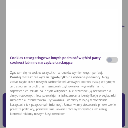
pomieszczenie, w którym nastąpi jego spożycie.
Pacjent powinien przyjmować posiłki lekkostrawne,
niewielkie objętościowo, o neutralnym zapachu.
Zaleca się spożywanie zup, koktajli, musów warzywno-
owocowych, galaretek czy budyniu.
Chory w trakcie spożywania posiłku powinien
znajdować się w pozycji półsiedzącej lub siedzącej, co
uniemożliwia cofanie się treści pokarmowej.
Cookies retargetingowe innych podmiotów (third party
cookies) lub inne narzędzia trackujące
Nie zaleca się również spożywania potraw tłustych,
wędzonych, smażonych, pikantnych oraz
Zgadzam się na cookies wszystkich partnerów wymienionych poniżej.
Poniżej możesz też wyrazić zgodę tylko na wybrane podmioty.
Mogą
posiadających intensywne zapachy.
zostać użyte przez naszych partnerów reklamowych poprzez naszą witrynę w
celu stworzenia profilu zainteresowań użytkownika i wyświetlania mu
odpowiednich reklam na innych witrynach. Nie przechowują bezpośrednio
danych osobowych, lecz pozwalają na jednoznaczną identyfikację przeglądarki i
Jak niedożywienie wpływa na
urządzenia internetowego użytkownika. Podmioty te będą samodzielnie
korzystać z tak pozyskanych informacji. Umożliwiamy stosowanie plików cookie
przebieg leczenia choroby
przez te podmioty, ponieważ sami również chcemy korzystać z ich usług i
kierować reklamy naszym Użytkownikom.
nowotworowej?