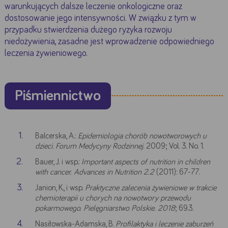
warunkujących dalsze leczenie onkologiczne oraz
dostosowanie jego intensywności. W związku z tym w
przypadku stwierdzenia dużego ryzyka rozwoju
niedożywienia, zasadne jest wprowadzenie odpowiedniego
leczenia żywieniowego.
Google
YouTube
Piśmiennictwo
Akceptuję
Zapisuję moje
Odrzucam wszystkie
wszystkie
wybory
dobrowolne
Balcerska, A.:
Epidemiologia chorób nowotworowych u
dzieci
.
Forum Medycyny Rodzinnej
. 2009; Vol. 3. No. 1.
Bauer, J. i wsp.:
Important aspects of nutrition in children
with cancer. Advances in Nutrition 2.2
(2011): 67-77.
Janion, K., i wsp.
Praktyczne zalecenia żywieniowe w trakcie
chemioterapii u chorych na nowotwory przewodu
pokarmowego. Pielęgniarstwo Polskie. 2018
; 69.3.
Nasiłowska-Adamska, B.
Profilaktyka i leczenie zaburzeń