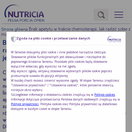
Brak apetytu w trakcie chemioterapii. Jak radzić sobie z
Strona główna
mdłościami i niechęcią do jedzenia?
Zgoda na pliki cookie i przetwarzanie danych
Brak apetytu w trakcie chemioterapii. Jak
radzić sobie z mdłościami i niechęcią do
W Serwisie stosujemy pliki cookie i inne podobne narzędzia śledzące.
jedzenia?
Stosowanie plików funkcjonalnych jest obowiązkowe i niezbędne do
poprawnego działania Serwisu. Pozostałe pliki cookies będą stosowane
wyłącznie wówczas, gdy wyrazisz na nie zgodę.
Aby wyrazić zgodę, aktywuj stosowanie wybranych plików cookie poprzez
Chemioterapia jest jedną z najczęściej
przesunięcie suwaka do pozycji aktywnej.
wykorzystywanych metod leczenia chorób
W każdej chwili możesz zmienić wyrażone zgody. W stopce Serwisu znajdziesz
"Ustawienia prywatności" / "Ustawienia cookies", które ponownie otworzą
nowotworowych. Jednak tego typu terapia związana z
niniejsze okno wyboru.
licznymi działaniami niepożądanymi m.in.: brakiem
Szczegółowe informacje o stosowaniu cookies znajdują się w
Polityce cookies
.
Informacje dotyczące przetwarzania Państwa danych osobowych znajdują się w
apetytu, nudnościami czy wymiotami. W przypadku gdy
Polityce prywatności
. Polityka cookies oraz Polityka prywatności są dodatkowo
są one nasilone i utrzymują się długotrwale, istnieje
dostępne w każdym czasie w stopce Serwisu.
również duże ryzyko rozwoju niedożywienia, co znacznie
wpływa na skuteczność leczenia i pogarsza rokowanie.
Dlatego też zachowanie właściwego stanu odżywienia