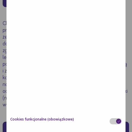
Choroby nowotworowe są jednym z najpoważniejszych
problemów zdrowotnych w Polsce i na świecie. Mimo tego,
że występują one znacznie rzadziej u dzieci niż u osób
dorosłych, wciąż stanowią jedną z częstszych przyczyn
zgonu. Jedną z najczęściej wykorzystywanych metod
leczenia nowotworu jest chemioterapia. Polega ona na
podawaniu leków o działaniu cytotoksycznym, które hamują
i zaburzają proces podziałów komórkowych, a w
konsekwencji prowadzą do śmierci komórek
nowotworowych. Niestety ten rodzaj terapii może
oddziaływać również na zdrowe, szybko dzielące się komórki
(np. komórki szpiku kostnego, przewodu pokarmowego,
włosów) powodując określone działania niepożądane.
Cookies funkcjonalne (obowiązkowe)
Jakie działania niepożądane