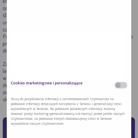
które mogą utrudniać przyjmowanie pokarmu w
odpowiednich ilościach. Może to wynikać z suchości błon
śluzowych, co związane jest ze stanem zapalnym jamy
ustnej i dysfunkcją ślinianek. Dlatego pacjentom zaleca się
częste podawanie posiłków o niewielkich objętościach.
Posiłki powinny być złożone z pokarmów, które można łatwo
przeżuć i przełknąć, jednocześnie nie powinny działać
drażniąco na błonę śluzową jamy ustnej i gardła.
Zaplanowane w diecie potrawy i napoje najlepiej podawać
lekko schłodzone lub
w temperaturze pokojowej. Można również wprowadzić
Cookies marketingowe i personalizujące
dedykowane preparaty żywieniowe, co pozwala na
zwiększenie kaloryczności diety i uzupełnienie niedoboru
Służą do pozyskiwania informacji o zainteresowaniach Użytkownika na
składników odżywczych.
podstawie informacji dotyczących korzystania z Serwisu i personalizacji treści
wyświetlanych w Serwisie. Na podstawie posiadanych informacji możemy
stosować prosty marketing spersonalizowany lub tworzyć proste profile naszych
Użytkowników, na podstawie których dostosowujemy treści w Serwisie
Jakich zaleceń dietetycznych
wyświetlane naszym Użytkownikom.
należy przestrzegać, aby